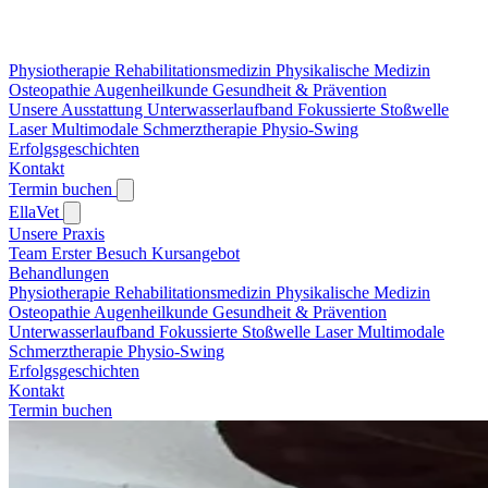
Physiotherapie
Rehabilitationsmedizin
Physikalische Medizin
Osteopathie
Augenheilkunde
Gesundheit & Prävention
Unsere Ausstattung
Unterwasserlaufband
Fokussierte Stoßwelle
Laser
Multimodale Schmerztherapie
Physio-Swing
Erfolgsgeschichten
Kontakt
Termin buchen
EllaVet
Unsere Praxis
Team
Erster Besuch
Kursangebot
Behandlungen
Physiotherapie
Rehabilitationsmedizin
Physikalische Medizin
Osteopathie
Augenheilkunde
Gesundheit & Prävention
Unterwasserlaufband
Fokussierte Stoßwelle
Laser
Multimodale
Schmerztherapie
Physio-Swing
Erfolgsgeschichten
Kontakt
Termin buchen